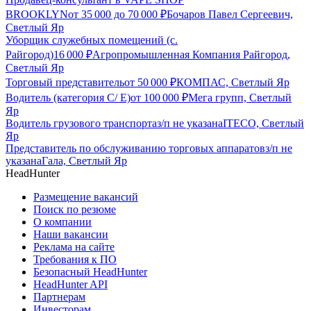
BROOKLYN
от
35 000
до
70 000
₽
Бочаров Павел Сергеевич,
Светлый Яр
Уборщик служебных помещений (с.
Райгород)
16 000
₽
Агропромышленная Компания Райгород,
Светлый Яр
Торговый представитель
от
50 000
₽
КОМПАС, Светлый Яр
Водитель (категория С/ Е)
от
100 000
₽
Мега групп, Светлый
Яр
Водитель грузового транспорта
з/п не указана
ITECO, Светлый
Яр
Представитель по обслуживанию торговых аппаратов
з/п не
указана
Гала, Светлый Яр
HeadHunter
Размещение вакансий
Поиск по резюме
О компании
Наши вакансии
Реклама на сайте
Требования к ПО
Безопасный HeadHunter
HeadHunter API
Партнерам
Инвесторам