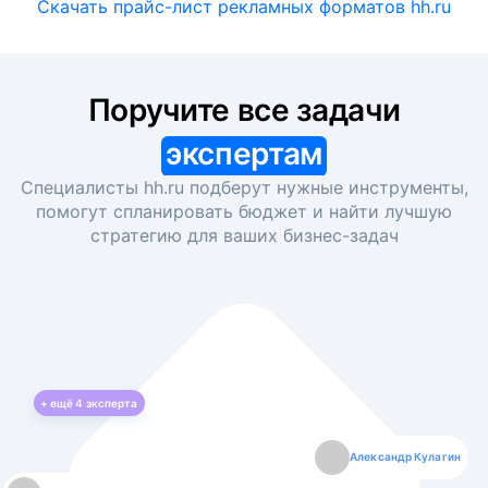
Скачать прайс-лист рекламных форматов hh.ru
Поручите все задачи
экспертам
Специалисты hh.ru подберут нужные инструменты,
помогут спланировать бюджет и найти лучшую
стратегию для ваших
бизнес-задач
+ ещё
4
эксперта
Екатерина Лазаренко
Александр Кулагин
Даниил Макаров
Борис Кашко
Юлия Изоитко