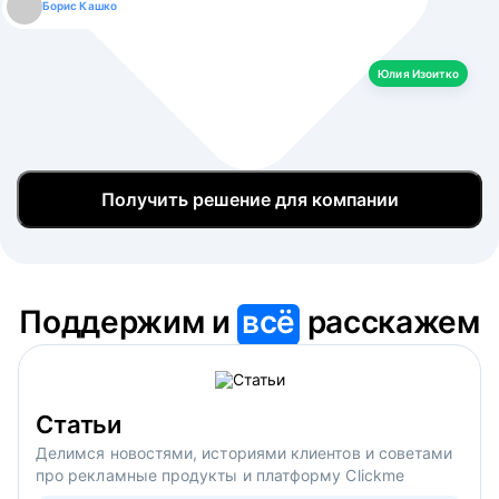
Борис Кашко
Юлия Изоитко
Александр Кулагин
Даниил Макаров
Екатерина Лазаренко
Юлия Изоитко
Получить решение для компании
Поддержим и
всё
расскажем
Статьи
Делимся новостями, историями клиентов и советами
про рекламные продукты и платформу Clickme