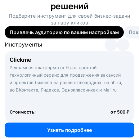
решений
Подберите инструмент для своей
бизнес-задачи
за пару кликов
Привлечь аудиторию по вашим настройкам
Пок
Инструменты
Инструменты
Инструменты
Виртуальный рекрутер
Clickme
Вакансия дня
Массовый подбор под ключ. Решите, сколько
Рекламная платформа от hh.ru: простой
Рекламный формат для вакансий на главной странице
кандидатов и когда вам нужно, и за дело возьмутся
технологичный сервис для продвижения вакансий
hh.ru. Увеличивает количество откликов
маркетологи, рекрутеры и проектные менеджеры
и проектов бизнеса на разных площадках: на hh.ru,
hh.ru с целым набором digital-инструментов
во ВКонтакте, Яндексе, Одноклассниках и Mail.ru
Стоимость:
от 200 000 ₽
Узнать подробнее
Стоимость:
от 500 ₽
Узнать подробнее
Узнать подробнее