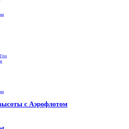
е
ен
 высоты с Аэрофлотом
et