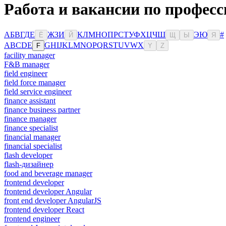
Работа и вакансии по професс
А
Б
В
Г
Д
Е
Ж
З
И
К
Л
М
Н
О
П
Р
С
Т
У
Ф
Х
Ц
Ч
Ш
Э
Ю
#
Ё
Й
Щ
Ы
Я
A
B
C
D
E
G
H
I
J
K
L
M
N
O
P
Q
R
S
T
U
V
W
X
F
Y
Z
facility manager
F&B manager
field engineer
field force manager
field service engineer
finance assistant
finance business partner
finance manager
finance specialist
financial manager
financial specialist
flash developer
flash-дизайнер
food and beverage manager
frontend developer
frontend developer Angular
front end developer AngularJS
frontend developer React
frontend engineer