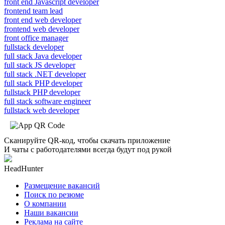
front end Javascript developer
frontend team lead
front end web developer
frontend web developer
front office manager
fullstack developer
full stack Java developer
full stack JS developer
full stack .NET developer
full stack PHP developer
fullstack PHP developer
full stack software engineer
fullstack web developer
Сканируйте QR-код, чтобы скачать приложение
И чаты с работодателями всегда будут под рукой
HeadHunter
Размещение вакансий
Поиск по резюме
О компании
Наши вакансии
Реклама на сайте