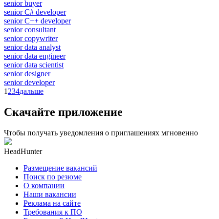
senior buyer
senior C# developer
senior C++ developer
senior consultant
senior copywriter
senior data analyst
senior data engineer
senior data scientist
senior designer
senior developer
1
2
3
4
дальше
Скачайте приложение
Чтобы получать уведомления о приглашениях мгновенно
HeadHunter
Размещение вакансий
Поиск по резюме
О компании
Наши вакансии
Реклама на сайте
Требования к ПО