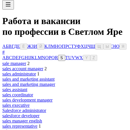
Работа и вакансии
по профессии в Светлом Яре
А
Б
В
Г
Д
Е
Ж
З
И
К
Л
М
Н
О
П
Р
С
Т
У
Ф
Х
Ц
Ч
Ш
Э
Ю
Ё
Й
Щ
Ы
Я
#
A
B
C
D
E
F
G
H
I
J
K
L
M
N
O
P
Q
R
T
U
V
W
X
S
Y
Z
sale manager
2
sales account manager
2
sales administrator
1
sales and marketing assistant
sales and marketing manager
sales assistant
sales coordinator
sales development manager
sales executive
Salesforce administrator
salesforce developer
sales manager english
sales representative
1