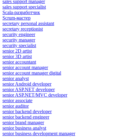
sales support manager
sales support specialist
Scala-разработчик
Scrum-мастер
secretary personal assistant
secretary receptionist
security engineer
security manager
security specialist
senior 2D artist
senior 3D artist
senior accountant
senior account manager
senior account manager digital
senior analyst
senior Android developer
senior ASP.NET developer
senior ASP.NET/MVC developer
senior associate
senior auditor
senior backend developer
senior backend engineer
senior brand manager
senior business analyst
senior business development manager